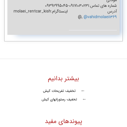
مولائی
شماره های تماس:09171030231-09392995045
آدرس اینستاگرام:molaei_rentcar_kish
@
,
@vahidmolaei1369
بیشتر بدانیم
تخفیف تفریحات کیش
تخفیف رستورانهای کیش
پیوندهای مفید