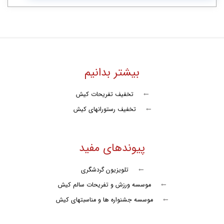
تور سوارکاری
تنیس
کشتی آکواریوم
کشتی تفریحی نوید دریا
بیشتر بدانیم
کشتی اوستا
تخفیف تفریحات کیش
سافاری کیش
تخفیف رستورانهای کیش
پرش آزاد روی تشک
پیوندهای مفید
جت اسکی
کشتی تفریحی تارا کیش
تلویزیون گردشگری
موسسه ورزش و تفریحات سالم کیش
گشت با کشتی تاب تورز
موسسه جشنواره ها و مناسبتهای کیش
شنا با دلفین