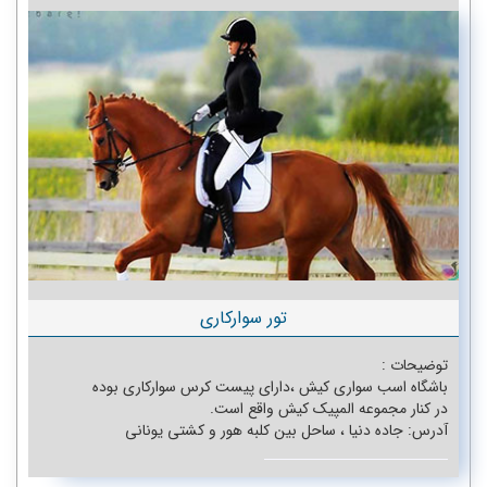
شهر زیر زمینی کاریز
قلعه وحشت
پیست باگی
تم پارک آبی اوشن کیش
پدل برد(تفریح آبی )
فلای بورد
پاراسل
شاتل و بنانا
تور سوارکاری
اسکوتر زیردریایی
توضیحات :
باشگاه اسب سواری کیش ،دارای پیست کرس سوارکاری بوده
غواصی
در کنار مجموعه المپیک کیش واقع است.
آدرس: جاده دنیا ، ساحل بین کلبه هور و کشتی یونانی
طلسم مومیایی