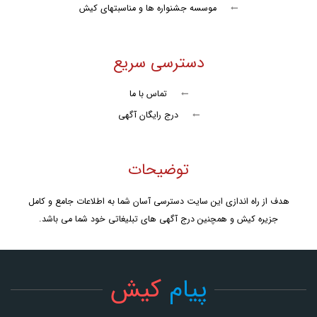
موسسه جشنواره ها و مناسبتهای کیش
شنا با دلفین
گشت با کشتی تاب تورز
دسترسی سریع
کشتی تفریحی تارا کیش
تماس با ما
جت اسکی
درج رایگان آگهی
پرش آزاد روی تشک
سافاری کیش
توضیحات
کشتی اوستا
هدف از راه اندازی این سایت دسترسی آسان شما به اطلاعات جامع و کامل
جزیره کیش و همچنین درج آگهی های تبلیغاتی خود شما می باشد.
کشتی تفریحی نوید دریا
کشتی آکواریوم
پیام
کیش
تنیس
تور سوارکاری