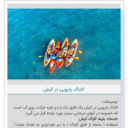
تک برندها
تفریحات آبی
جنگ های شبانه
کشتی های تفریحی
تم پارک ژوراسیک کیش
اتاق فرار
سافاری کیش2
گشت دور جزیره بوم گردی
کایاک پارویی در کیش
قایق تفریحی در کیش VIP مبله
توضیحات :
کایاک پارویی در کیش یک قایق یک یا دو نفره حرکت روی آب است
اسکی روی آب کیش و کیبل اسکی
که خصوصا در آبهای مرجانی بسیار مورد توجه قرار می گیرد.
خدمات بلیط کایاک کیش:
سی باب کیش
استفاده 1 ساعته از قایق کایاک 1 یا دو نفره/پارو به تعداد نفرات/