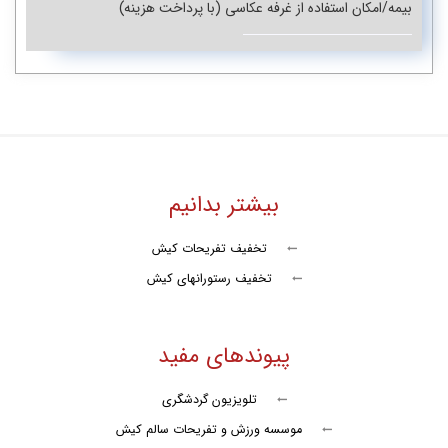
بیمه/امکان استفاده از غرفه عکاسی (با پرداخت هزینه)
یاک یات در کیش
اسنورکلینگ در کیش
کایاک پارویی در کیش
جنگ ارم شو
جنگ بابک شو
بیشتر بدانیم
جنگ پرشین شو
تخفیف تفریحات کیش
جنگ پازل شو
تخفیف رستورانهای کیش
جنگ شبانه ایرانیا
پیوندهای مفید
جنگ شبانه دینامیت شو
دلقک خونه خان عمو
تلویزیون گردشگری
موسسه ورزش و تفریحات سالم کیش
جنگ ستارگان رنگارنگ