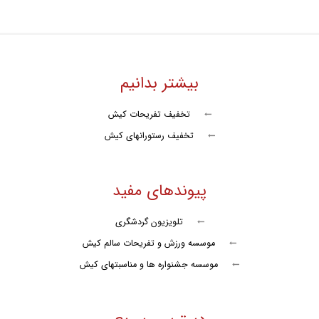
شنا با دلفین
گشت با کشتی تاب تورز
کشتی تفریحی تارا کیش
بیشتر بدانیم
جت اسکی
تخفیف تفریحات کیش
تخفیف رستورانهای کیش
پرش آزاد روی تشک
سافاری کیش
پیوندهای مفید
کشتی اوستا
تلویزیون گردشگری
کشتی تفریحی نوید دریا
موسسه ورزش و تفریحات سالم کیش
کشتی آکواریوم
موسسه جشنواره ها و مناسبتهای کیش
تنیس
تور سوارکاری