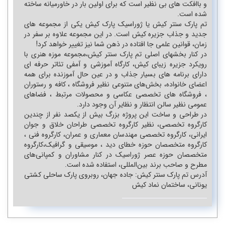
و باافکت های بی نظیر است که برای اولین بار در خاورمیانه ساخته
یاک یات در کیش
شده است.
تم پارک سنتر کیش یا ژوراسیک پارک کیش یکی از مجموعه های
اسنورکلینگ در کیش
جدید و جذاب جزیره کیش است. در این مجموعه علاوه بر سفر در
زمان، قوانین علمی جا افتاده در ذهن شما نیز تغییر خواهد کرد!
کایاک پارویی در کیش
در کنار بخشهای اصلی تم پارک سنتر کیش،مجموعه موزه هنری با
رویکرد جزیره زیبای کیش، کارگاه آموزشی و آمفی تئاتر حرفه ای
دارای برنامه های بسیار جذاب و در عین حال آموزنده برای همه
جنگ ارم شو
اعضای خانواده، بخش‌های متنوعی نظیر فروشگاه ، کافه و رستوران
، فروشگاه های تخصصی عکاسی و محصولات مرتبط ، فضاهای
جنگ بابک شو
عمومی نظیر سالن انتظار و نظایر آن وجود دارد.
در طراحی و ساخت این پروژه بزرگ بیش از یکصد نفر از چندین
جنگ پرشین شو
کارگروه تخصصی، نظیر کارگروه تخصصی طراحان خلاق و جوان
ایرانی، کارگروه تخصصی مهندسان معماری و عمران، کارگروه فنی ،
جنگ پازل شو
کارگروه متخصصان حوزه خطای دید ، موسیقی و گرافیک،کارگروه
متخصصان حوزه عصر ژوراسیک در کنار مشاوران و کمپانی‌های
جنگ شبانه ایرانیا
مطرح و صاحب برند بین‌المللی، استفاده شده است.
آدرس تم پارک سنتر کیش: جاده جهان، روبروی پارک ساحلی کشتی
جنگ شبانه دینامیت شو
یونانی، ساختمان نماد کیش
دلقک خونه خان عمو
جنگ ستارگان رنگارنگ