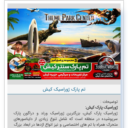
تک برندها
تفریحات آبی
جنگ های شبانه
کشتی های تفریحی
تم پارک ژوراسیک کیش
اتاق فرار
سافاری کیش2
گشت دور جزیره بوم گردی
تم پارک ژوراسیک کیش
قایق تفریحی در کیش VIP مبله
توضیحات :
ژوراسیک پارک کیش:
اسکی روی آب کیش و کیبل اسکی
ژوراسیک پارک کیش، بزرگترین ژوراسیک ورلد و دراگون پارک
سرپوشیده در منطقه است که شامل تنوع زیادی از دایناسورهای
سی باب کیش
متحرک همراه با تم های اختصاصی و نیز انواع اژدها در ابعاد بزرگ