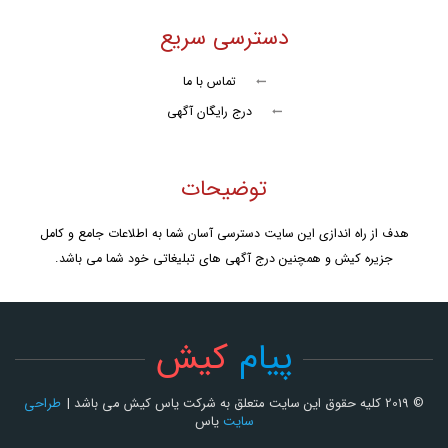
شنا با دلفین
دسترسی سریع
گشت با کشتی تاب تورز
تماس با ما
کشتی تفریحی تارا کیش
درج رایگان آگهی
جت اسکی
توضیحات
پرش آزاد روی تشک
سافاری کیش
هدف از راه اندازی این سایت دسترسی آسان شما به اطلاعات جامع و کامل
جزیره کیش و همچنین درج آگهی های تبلیغاتی خود شما می باشد.
کشتی اوستا
کشتی تفریحی نوید دریا
پیام
کیش
کشتی آکواریوم
تنیس
© 2019 کلیه حقوق این سایت متعلق به شرکت یاس کیش می باشد |
طراحی
سایت
یاس
تور سوارکاری