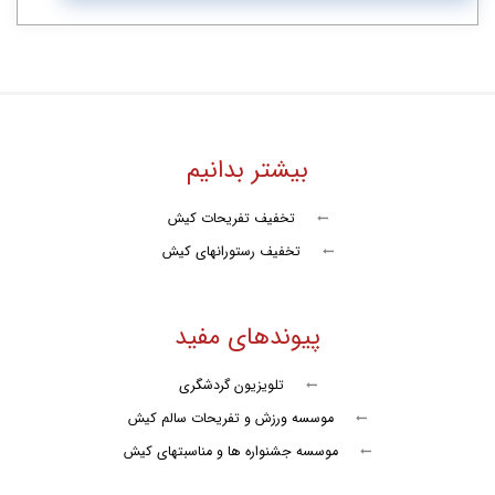
یاک یات در کیش
اسنورکلینگ در کیش
کایاک پارویی در کیش
جنگ ارم شو
بیشتر بدانیم
جنگ بابک شو
تخفیف تفریحات کیش
تخفیف رستورانهای کیش
جنگ پرشین شو
جنگ پازل شو
پیوندهای مفید
جنگ شبانه ایرانیا
تلویزیون گردشگری
جنگ شبانه دینامیت شو
موسسه ورزش و تفریحات سالم کیش
دلقک خونه خان عمو
موسسه جشنواره ها و مناسبتهای کیش
جنگ ستارگان رنگارنگ